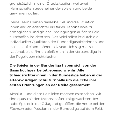
grundsätzlich in einer Drucksituation, weil zwei
Mannschaften gegeneinander spielen und beide
gewinnen wollen.
Beide Teams haben dasselbe Ziel und die Situation,
ihnen als Schiedsrichter ein faires Handballspiel zu
ermöglichen und gleiche Bedingungen auf dem Feld
zu schaffen, ist identisch. Das Spiel selbst ist durch die
individuellen Qualitäten der Bundesligaspielerinnen und
-spieler auf einem höheren Niveau. Ich sag mal so:
Nationalspieler*innen pfeift man in der Verbandsliga in
der Regel eben nicht (lacht).
Die Spieler in der Bundesliga haben sich von der
Basis hochgearbeitet, ebenso wie ihr. Alle
Schiedsrichter:innen in der Bundesliga haben in der
altehrwürdigen Schulturnhalle um die Ecke ihre
ersten Erfahrungen an der Pfeife gesammelt
Absolut – und diese Parallelen machen es so schön. Wir
sind quasi mit den Mannschaften mitgewachsen. Ich
habe Spieler in der C-Jugend gepfiffen, die heute bei den
Füchsen oder Potsdam in der Bundesliga auf dem Feld.