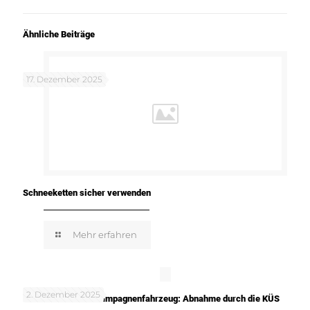
Ähnliche Beiträge
17. Dezember 2025
Schneeketten sicher verwenden
Mehr erfahren
2. Dezember 2025
TUNE IT! SAFE! – Kampagnenfahrzeug: Abnahme durch die KÜS