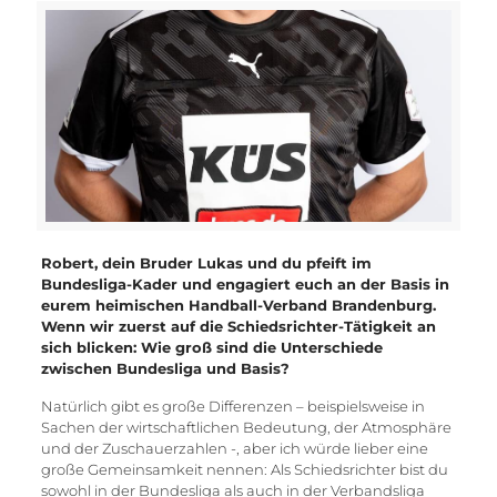
Robert, dein Bruder Lukas und du pfeift im
Bundesliga-Kader und engagiert euch an der Basis in
eurem heimischen Handball-Verband Brandenburg.
Wenn wir zuerst auf die Schiedsrichter-Tätigkeit an
sich blicken: Wie groß sind die Unterschiede
zwischen Bundesliga und Basis?
Natürlich gibt es große Differenzen – beispielsweise in
Sachen der wirtschaftlichen Bedeutung, der Atmosphäre
und der Zuschauerzahlen -, aber ich würde lieber eine
große Gemeinsamkeit nennen: Als Schiedsrichter bist du
sowohl in der Bundesliga als auch in der Verbandsliga