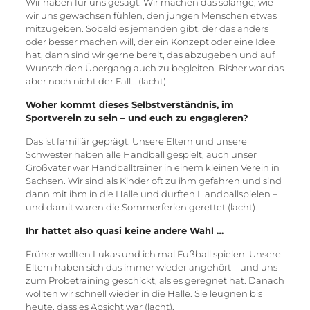
Wir haben für uns gesagt: Wir machen das solange, wie
wir uns gewachsen fühlen, den jungen Menschen etwas
mitzugeben. Sobald es jemanden gibt, der das anders
oder besser machen will, der ein Konzept oder eine Idee
hat, dann sind wir gerne bereit, das abzugeben und auf
Wunsch den Übergang auch zu begleiten. Bisher war das
aber noch nicht der Fall… (lacht)
Woher kommt dieses Selbstverständnis, im
Sportverein zu sein – und euch zu engagieren?
Das ist familiär geprägt. Unsere Eltern und unsere
Schwester haben alle Handball gespielt, auch unser
Großvater war Handballtrainer in einem kleinen Verein in
Sachsen. Wir sind als Kinder oft zu ihm gefahren und sind
dann mit ihm in die Halle und durften Handballspielen –
und damit waren die Sommerferien gerettet (lacht).
Ihr hattet also quasi keine andere Wahl …
Früher wollten Lukas und ich mal Fußball spielen. Unsere
Eltern haben sich das immer wieder angehört – und uns
zum Probetraining geschickt, als es geregnet hat. Danach
wollten wir schnell wieder in die Halle. Sie leugnen bis
heute, dass es Absicht war (lacht).