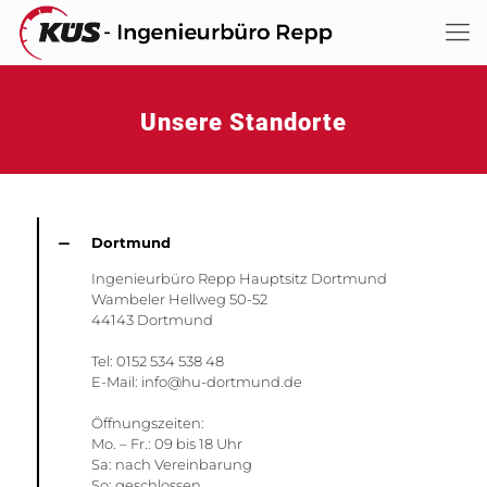
Unsere Standorte
Dortmund
Ingenieurbüro Repp Hauptsitz Dortmund
Wambeler Hellweg 50-52
44143 Dortmund
Tel: 0152 534 538 48
E-Mail: info@hu-dortmund.de
Öffnungszeiten:
Mo. – Fr.: 09 bis 18 Uhr
Sa: nach Vereinbarung
So: geschlossen