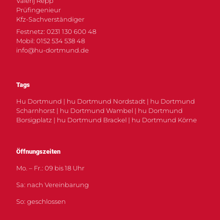
Valerij Repp
Prüfingenieur
Kfz-Sachverständiger
Festnetz: 0231 130 600 48
Mobil: 0152 534 538 48
info@hu-dortmund.de
Tags
Hu Dortmund | hu Dortmund Nordstadt | hu Dortmund
Scharnhorst | hu Dortmund Wambel | hu Dortmund
Borsigplatz | hu Dortmund Brackel | hu Dortmund Körne
Öffnungszeiten
Mo. – Fr.: 09 bis 18 Uhr
Sa: nach Vereinbarung
So: geschlossen