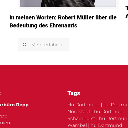
In meinen Worten: Robert Müller über die
Bedeutung des Ehrenamts
Mehr erfahren
t
Tags
urbüro Repp
Hu Dortmund | hu Dortm
Nordstadt | hu Dortmund
Repp
Scharnhorst | hu Dortmu
nieur
Wambel | hu Dortmund