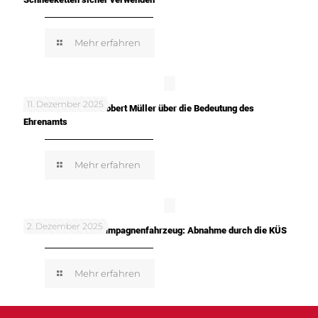
Mehr erfahren
11. Dezember 2025
In meinen Worten: Robert Müller über die Bedeutung des
Ehrenamts
Mehr erfahren
2. Dezember 2025
TUNE IT! SAFE! – Kampagnenfahrzeug: Abnahme durch die KÜS
Mehr erfahren