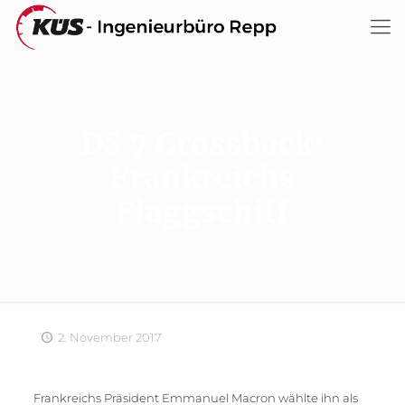
DS 7 Crossback:
Frankreichs
Flaggschiff
2. November 2017
Frankreichs Präsident Emmanuel Macron wählte ihn als