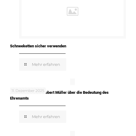
Schneeketten sicher verwenden
Mehr erfahren
11. Dezember 2025
In meinen Worten: Robert Müller über die Bedeutung des
Ehrenamts
Mehr erfahren