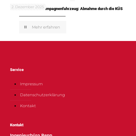
2. Dezember 2025
TUNE IT! SAFE! – Kampagnenfahrzeug: Abnahme durch die KÜS
Mehr erfahren
Service
Impressum
Datenschutzerklärung
Kontakt
Kontakt
Ingenieurbüro Repp