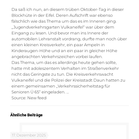
Da saß ich nun, an diesem trüben Oktober-Tag in dieser
Blockhüte in der Eifel. Deren Aufschrift war ebenso
fälschlich wie das Thema um das es im Inneren ging.
„Jugendverkehrsgarten Vulkaneifel“ war über dem
Eingang zu lesen. Und bevor man ins Innere der
automobilen Lehranstalt vordrang, durfte man noch über
einen kleinen Kreisverkehr, ein paar Ampeln in
Kinderaugen-Höhe und an ein paar in gleicher Höhe
angebrachten Verkehrszeichen vorbei laufen.
Das Thema, um das es allerdings heute gehen sollte,
hatte mit adoleszentem Verhalten im Straßenverkehr
nicht das Geringste zu tun. Die Kreisverkehrswacht
Vulkaneifel und die Polizei der Kreisstadt Daun hatten zu
einem gemeinsamen „Verkehrssicherheitstag für
Senioren Ü 65“ eingeladen. …
Source: New feed
Ähnliche Beiträge
17. Dezember 2025