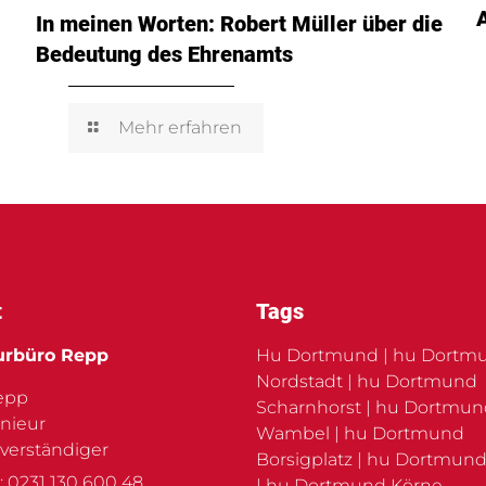
In meinen Worten: Robert Müller über die
Bedeutung des Ehrenamts
Mehr erfahren
t
Tags
urbüro Repp
Hu Dortmund | hu Dortm
Nordstadt | hu Dortmund
Repp
Scharnhorst | hu Dortmu
nieur
Wambel | hu Dortmund
verständiger
Borsigplatz | hu Dortmund
: 0231 130 600 48
| hu Dortmund Körne