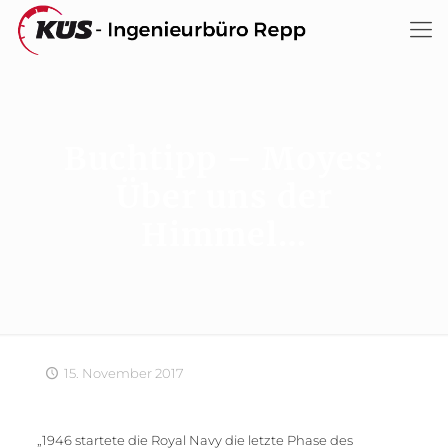
Buchtipp – Moyes:
Über uns der
Himmel…
15. November 2017
„1946 startete die Royal Navy die letzte Phase des