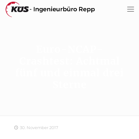
Euro-NCAP-
Crashtest: Achtmal
fünf und einmal drei
Sterne
30. November 2017