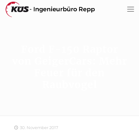
Ford F-150 Raptor
von GeigerCars: Mehr
Feuer für den
Raubvogel
30. November 2017