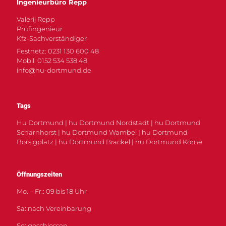
Ingenieurbüro Repp
Valerij Repp
Prüfingenieur
Kfz-Sachverständiger
Festnetz: 0231 130 600 48
Mobil: 0152 534 538 48
info@hu-dortmund.de
Tags
Hu Dortmund | hu Dortmund Nordstadt | hu Dortmund
Scharnhorst | hu Dortmund Wambel | hu Dortmund
Borsigplatz | hu Dortmund Brackel | hu Dortmund Körne
Öffnungszeiten
Mo. – Fr.: 09 bis 18 Uhr
Sa: nach Vereinbarung
So: geschlossen