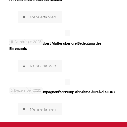
Mehr erfahren
11. Dezember 2025
In meinen Worten: Robert Müller über die Bedeutung des
Ehrenamts
Mehr erfahren
2. Dezember 2025
TUNE IT! SAFE! – Kampagnenfahrzeug: Abnahme durch die KÜS
Mehr erfahren