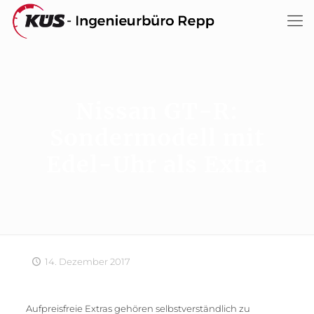
Nissan GT-R:
Sondermodell mit
Edel-Uhr als Extra
14. Dezember 2017
Aufpreisfreie Extras gehören selbstverständlich zu