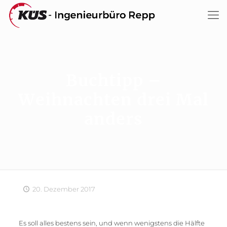
Buchtipp –
Weihnachten drei Mal
anders
20. Dezember 2017
Es soll alles bestens sein, und wenn wenigstens die Hälfte