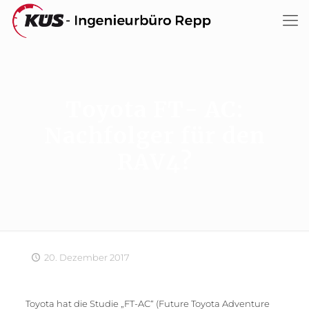
Toyota FT- AC:
Nachfolger für den
RAV4?
20. Dezember 2017
Toyota hat die Studie „FT-AC“ (Future Toyota Adventure