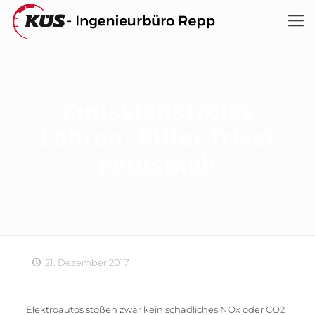
Emissionsfreies
Fahren: Filter frisst
Feinstaub
21. Dezember 2017
Elektroautos stoßen zwar kein schädliches NOx oder CO2