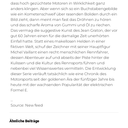
dass hoch gezüchtete Motoren in Wirklichkeit ganz
anders klingen. Aber wenn sich so ein Buchstabengebilde
wie ein Kometenschweif über rasenden Boliden durch ein
Bild zieht, dann meint man fast das Dröhnen zu hören
und das scharfe Aroma von Gummi und Öl zu riechen.
Das vermag die suggestive Kunst des Jean Graton, der vor
gut 60 Jahren einen für die damalige Zeit unerhörten
Einfall hatte. Statt eines makellosen Helden in einer
fiktiven Welt, schuf der Zeichner mit seiner Hauptfigur
Michel Vaillant einen recht menschlichen Rennfahrer,
dessen Abenteuer auf und abseits der Piste hinter die
Kulissen und die Kultur des Rennsports führen und
nebenbei viel Wissenswertes vermitteln. Die Entwicklung
dieser Serie verläuft tatsächlich wie eine Chronik des
Motorsports seit der goldenen Ära der fünfziger Jahre bis
heute mit der wachsenden Popularität der elektrischen
Formel E.
…
Source: New feed
Ähnliche Beiträge