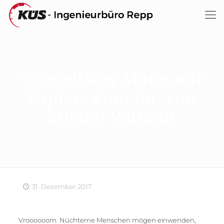
Schnellster Mann auf
Papier: Zum 60. von
Michel Vaillant
31. Dezember 2017
Vroooooom. Nüchterne Menschen mögen einwenden,