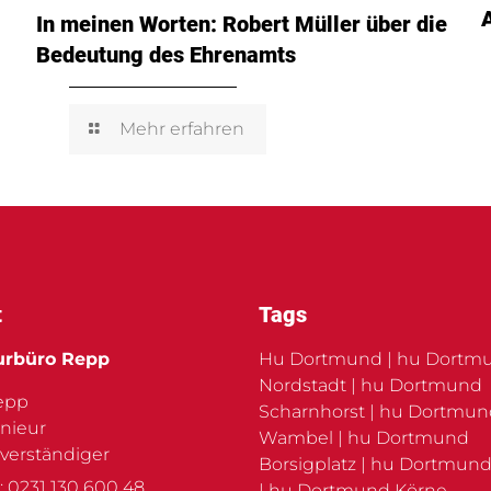
In meinen Worten: Robert Müller über die
Bedeutung des Ehrenamts
Mehr erfahren
t
Tags
urbüro Repp
Hu Dortmund | hu Dortm
Nordstadt | hu Dortmund
Repp
Scharnhorst | hu Dortmu
nieur
Wambel | hu Dortmund
verständiger
Borsigplatz | hu Dortmund
: 0231 130 600 48
| hu Dortmund Körne