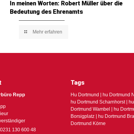
In meinen Worten: Robert Müller über die
Bedeutung des Ehrenamts
Mehr erfahren
t
Tags
rbüro Repp
Hu Dortmund | hu Dortmund N
hu Dortmund Scharnhorst | h
epp
Dortmund Wambel | hu Dortm
ieur
Borsigplatz | hu Dortmund Bra
verständiger
Dortmund Körne
 0231 130 600 48