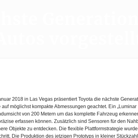
chste Generatio
Autos vorgestell
anuar 2018 in Las Vegas präsentiert Toyota die nächste Gener
e auf möglichst kompakte Abmessungen geachtet. Ein „Luminar 
ndumsicht von 200 Metern um das komplette Fahrzeug erkennen.
räzise erfassen können. Zusätzlich sind Sensoren für den Nah
nere Objekte zu entdecken. Die flexible Plattformstrategie wur
hritt. Die Produktion des jetzigen Prototyps in kleiner Stückzah