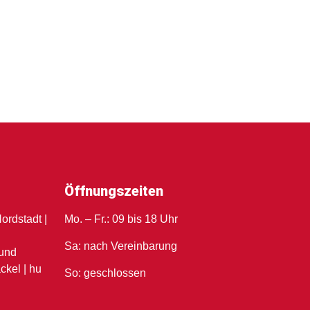
Öffnungszeiten
ordstadt |
Mo. – Fr.: 09 bis 18 Uhr
u
Sa: nach Vereinbarung
und
ckel | hu
So: geschlossen