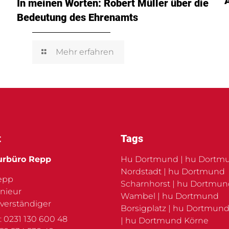
In meinen Worten: Robert Müller über die
Bedeutung des Ehrenamts
Mehr erfahren
t
Tags
urbüro Repp
Hu Dortmund | hu Dortm
Nordstadt | hu Dortmund
Repp
Scharnhorst | hu Dortmu
nieur
Wambel | hu Dortmund
verständiger
Borsigplatz | hu Dortmund
: 0231 130 600 48
| hu Dortmund Körne