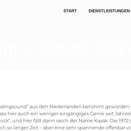
START
DIENSTLEISTUNGEN
pp – Kayak: Sev
r „Palingsound“ aus den Niederlanden berühmt geworden
ss hier auch ein weniger eingängiges Genre seit Jahrzeh
ock“, und hier fällt dann rasch der Name Kayak: Die 197
h so langer Zeit – aber eine sehr spannende offenbar vor