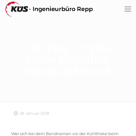
CD-Tipp – Feine
Sahne Fischfilet:
Sturm und Dreck
28. Januar 2018
Wer sich bei dem Bandnamen vor der Kühltheke beim