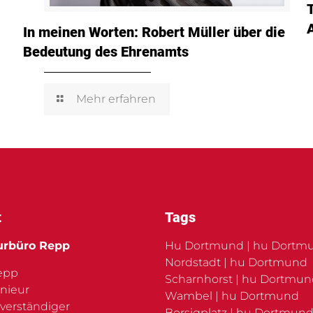
In meinen Worten: Robert Müller über die
Bedeutung des Ehrenamts
Mehr erfahren
t
Tags
urbüro Repp
Hu Dortmund | hu Dortm
Nordstadt | hu Dortmund
Repp
Scharnhorst | hu Dortmu
nieur
Wambel | hu Dortmund
verständiger
Borsigplatz | hu Dortmund