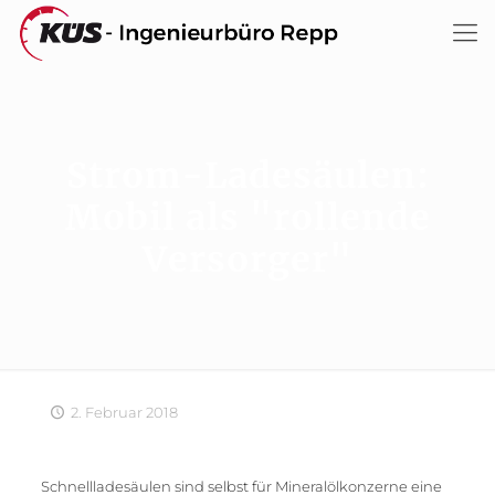
Strom-Ladesäulen:
Mobil als "rollende
Versorger"
2. Februar 2018
Schnellladesäulen sind selbst für Mineralölkonzerne eine