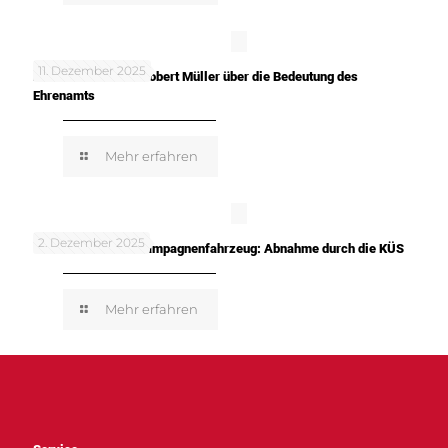
11. Dezember 2025
In meinen Worten: Robert Müller über die Bedeutung des
Ehrenamts
Mehr erfahren
2. Dezember 2025
TUNE IT! SAFE! – Kampagnenfahrzeug: Abnahme durch die KÜS
Mehr erfahren