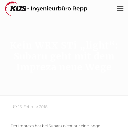
Kein WRX STi „light“:
Subaru geht mit dem
Impreza neue Wege
15. Februar 2018
Der Impreza hat bei Subaru nicht nur eine lange