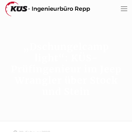
„Dschungelcamp
light“: KÜS-
Prüfingenieur im Jeep
Wrangler über Stock
und Stein