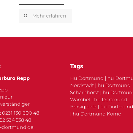
Mehr erfahren
t
Tags
urbüro Repp
Hu Dortmund | hu Dortm
Nordstadt | hu Dortmund
Repp
Scharnhorst | hu Dortmu
nieur
Wambel | hu Dortmund
verständiger
Borsigplatz | hu Dortmund
: 0231 130 600 48
| hu Dortmund Körne
152 534 538 48
-dortmund.de