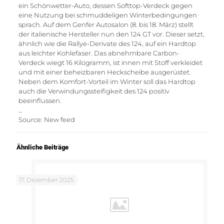
ein Schönwetter-Auto, dessen Softtop-Verdeck gegen
eine Nutzung bei schmuddeligen Winterbedingungen
sprach. Auf dem Genfer Autosalon (8. bis 18. März) stellt
der italienische Hersteller nun den 124 GT vor. Dieser setzt,
ähnlich wie die Rallye-Derivate des 124, auf ein Hardtop
aus leichter Kohlefaser. Das abnehmbare Carbon-
Verdeck wiegt 16 Kilogramm, ist innen mit Stoff verkleidet
und mit einer beheizbaren Heckscheibe ausgerüstet.
Neben dem Komfort-Vorteil im Winter soll das Hardtop
auch die Verwindungssteifigkeit des 124 positiv
beeinflussen.
…
Source: New feed
Ähnliche Beiträge
17. Dezember 2025