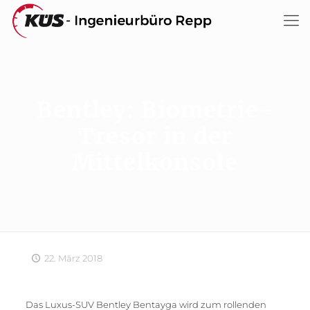
Bentley: Biometrie-
Tresor in der
Mittelkonsole
22. März 2018
Das Luxus-SUV Bentley Bentayga wird zum rollenden