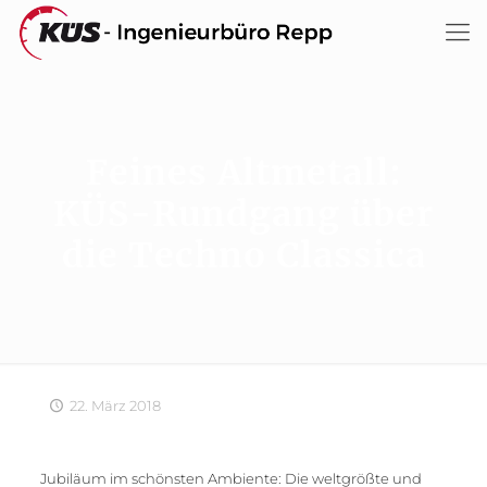
Feines Altmetall:
KÜS-Rundgang über
die Techno Classica
22. März 2018
Jubiläum im schönsten Ambiente: Die weltgrößte und