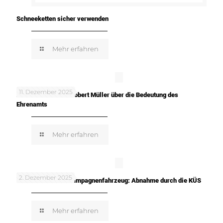
Schneeketten sicher verwenden
Mehr erfahren
11. Dezember 2025
In meinen Worten: Robert Müller über die Bedeutung des
Ehrenamts
Mehr erfahren
2. Dezember 2025
TUNE IT! SAFE! – Kampagnenfahrzeug: Abnahme durch die KÜS
Mehr erfahren