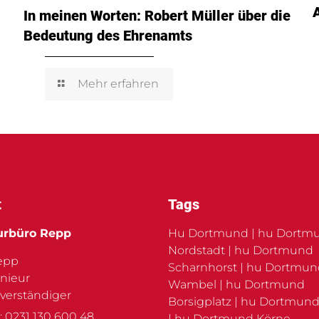
In meinen Worten: Robert Müller über die
Bedeutung des Ehrenamts
Mehr erfahren
t
Tags
urbüro Repp
Hu Dortmund | hu Dortm
Nordstadt | hu Dortmund
Repp
Scharnhorst | hu Dortmu
nieur
Wambel | hu Dortmund
verständiger
Borsigplatz | hu Dortmund
: 0231 130 600 48
| hu Dortmund Körne