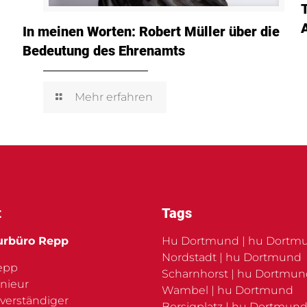
In meinen Worten: Robert Müller über die
Bedeutung des Ehrenamts
Mehr erfahren
t
Tags
urbüro Repp
Hu Dortmund | hu Dortm
Nordstadt | hu Dortmund
Repp
Scharnhorst | hu Dortmu
nieur
Wambel | hu Dortmund
verständiger
Borsigplatz | hu Dortmund