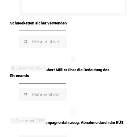
Schneeketten sicher verwenden
Mehr erfahren
11. Dezember 2025
In meinen Worten: Robert Müller über die Bedeutung des
Ehrenamts
Mehr erfahren
2. Dezember 2025
TUNE IT! SAFE! – Kampagnenfahrzeug: Abnahme durch die KÜS