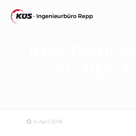
KÜS Team75 
zur VLN L
9. April 2018