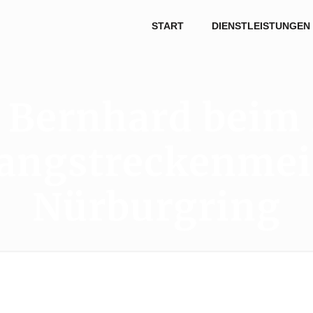
START
DIENSTLEISTUNGEN
Bernhard beim 
angstreckenmei
Nürburgring