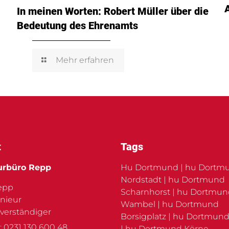
In meinen Worten: Robert Müller über die
Bedeutung des Ehrenamts
Mehr erfahren
t
Tags
urbüro Repp
Hu Dortmund | hu Dortm
Nordstadt | hu Dortmund
Repp
Scharnhorst | hu Dortmu
nieur
Wambel | hu Dortmund
verständiger
Borsigplatz | hu Dortmund
: 0231 130 600 48
| hu Dortmund Körne