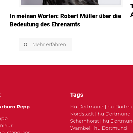
In meinen Worten: Robert Müller über die
Bedeutung des Ehrenamts
Mehr erfahren
t
Tags
urbüro Repp
Hu Dortmund | hu Dortm
Nordstadt | hu Dortmund
Repp
Scharnhorst | hu Dortmu
nieur
Wambel | hu Dortmund
verständiger