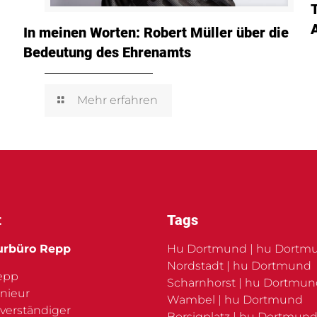
In meinen Worten: Robert Müller über die
Bedeutung des Ehrenamts
Mehr erfahren
t
Tags
urbüro Repp
Hu Dortmund | hu Dortm
Nordstadt | hu Dortmund
Repp
Scharnhorst | hu Dortmu
nieur
Wambel | hu Dortmund
verständiger
Borsigplatz | hu Dortmund