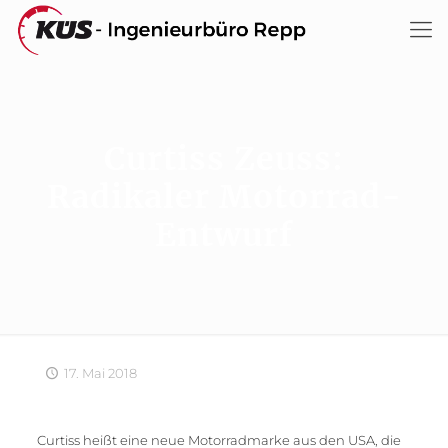
Curtiss Zeuss:
Radikaler Motorrad-
Entwurf
17. Mai 2018
Curtiss heißt eine neue Motorradmarke aus den USA, die