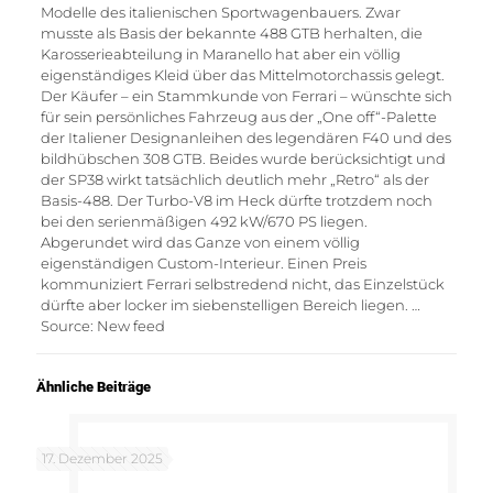
Modelle des italienischen Sportwagenbauers. Zwar
musste als Basis der bekannte 488 GTB herhalten, die
Karosserieabteilung in Maranello hat aber ein völlig
eigenständiges Kleid über das Mittelmotorchassis gelegt.
Der Käufer – ein Stammkunde von Ferrari – wünschte sich
für sein persönliches Fahrzeug aus der „One off“-Palette
der Italiener Designanleihen des legendären F40 und des
bildhübschen 308 GTB. Beides wurde berücksichtigt und
der SP38 wirkt tatsächlich deutlich mehr „Retro“ als der
Basis-488. Der Turbo-V8 im Heck dürfte trotzdem noch
bei den serienmäßigen 492 kW/670 PS liegen.
Abgerundet wird das Ganze von einem völlig
eigenständigen Custom-Interieur. Einen Preis
kommuniziert Ferrari selbstredend nicht, das Einzelstück
dürfte aber locker im siebenstelligen Bereich liegen. …
Source: New feed
Ähnliche Beiträge
17. Dezember 2025