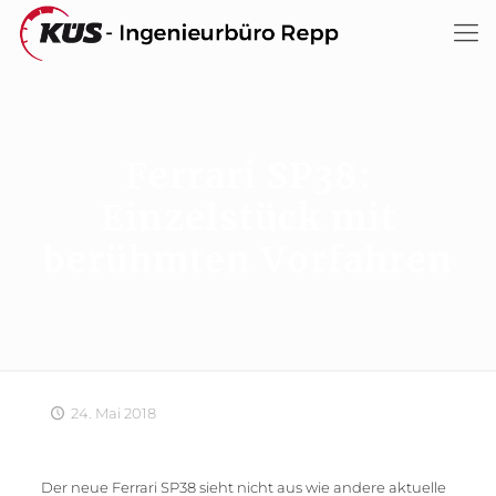
Ferrari SP38:
Einzelstück mit
berühmten Vorfahren
24. Mai 2018
Der neue Ferrari SP38 sieht nicht aus wie andere aktuelle