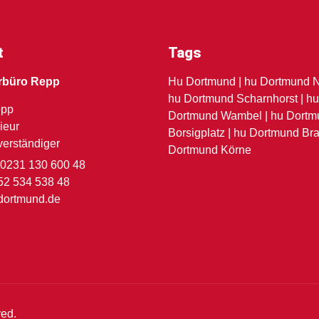
t
Tags
rbüro Repp
Hu Dortmund | hu Dortmund N
hu Dortmund Scharnhorst | h
epp
Dortmund Wambel | hu Dortm
ieur
Borsigplatz | hu Dortmund Bra
verständiger
Dortmund Körne
 0231 130 600 48
52 534 538 48
dortmund.de
ved.