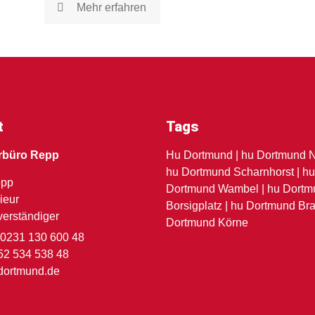
Mehr erfahren
t
Tags
rbüro Repp
Hu Dortmund | hu Dortmund N
hu Dortmund Scharnhorst | h
epp
Dortmund Wambel | hu Dortm
ieur
Borsigplatz | hu Dortmund Bra
verständiger
Dortmund Körne
 0231 130 600 48
52 534 538 48
dortmund.de