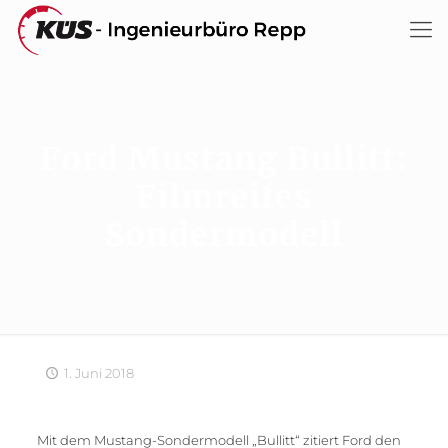
Ford Mustang Bullitt:
Filmreifes
Sondermodell
1. Juni 2018
Mit dem Mustang-Sondermodell „Bullitt“ zitiert Ford den