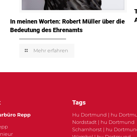
In meinen Worten: Robert Müller über die
Bedeutung des Ehrenamts
Mehr erfahren
t
Tags
urbüro Repp
Hu Dortmund | hu Dortm
Nordstadt | hu Dortmund
Repp
Scharnhorst | hu Dortmu
nieur
Wambel | hu Dortmund