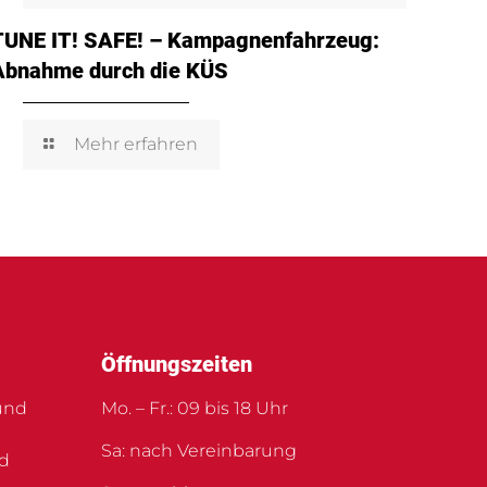
TUNE IT! SAFE! – Kampagnenfahrzeug:
Abnahme durch die KÜS
Mehr erfahren
Öffnungszeiten
und
Mo. – Fr.: 09 bis 18 Uhr
Sa: nach Vereinbarung
nd