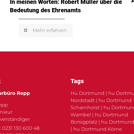
In meinen Worten: Robert Müller über die
Bedeutung des Ehrenamts
Mehr erfahren
t
Tags
urbüro Repp
Hu Dortmund | hu Dortm
Nordstadt | hu Dortmund
Repp
Scharnhorst | hu Dortmu
nieur
Wambel | hu Dortmund
verständiger
Borsigplatz | hu Dortmund
: 0231 130 600 48
| hu Dortmund Körne