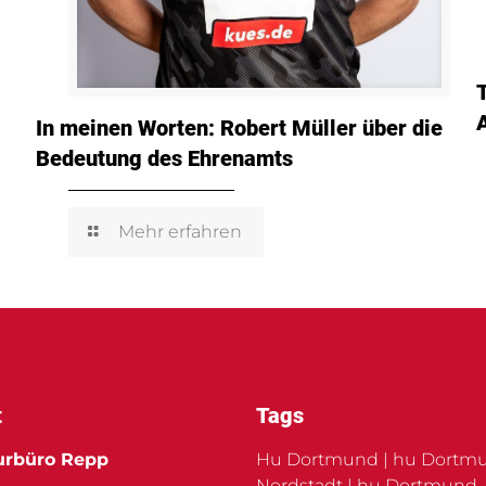
In meinen Worten: Robert Müller über die
Bedeutung des Ehrenamts
Mehr erfahren
t
Tags
urbüro Repp
Hu Dortmund | hu Dortm
Nordstadt | hu Dortmund