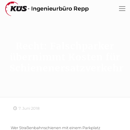
Recht: Falschparker
übernimmt Kosten für
Schienenersatzverkehr
7. Juni 2018
Wer Straßenbahnschienen mit einem Parkplatz