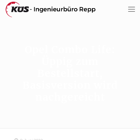
Opel Combo Life:
Üppig zum
Bestellstart,
Basisversion wird
nachgereicht