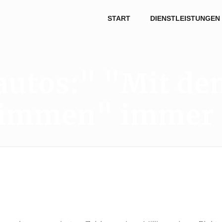
START
DIENSTLEISTUNGEN
autos:" "Mit d
immen" immer