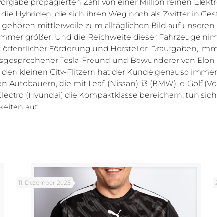
lvorgabe propagierten Zahl von einer Million reinen Elek
die Hybriden, die sich ihren Weg noch als Zwitter in Ge
 gehören mittlerweile zum alltäglichen Bild auf unseren
immer größer. Und die Reichweite dieser Fahrzeuge nimm
 öffentlicher Förderung und Hersteller-Draufgaben, imm
sgesprochener Tesla-Freund und Bewunderer von Elon M
den kleinen City-Flitzern hat der Kunde genauso immer 
tobauern, die mit Leaf, (Nissan), i3 (BMW), e-Golf (Volk
 Electro (Hyundai) die Kompaktklasse bereichern, tun s
iten auf. …
11. Dezember 2025