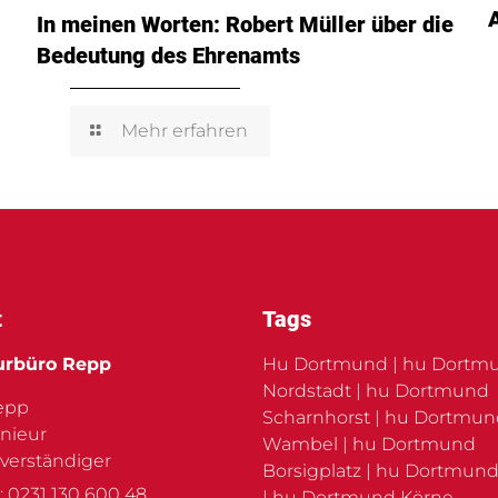
In meinen Worten: Robert Müller über die
Bedeutung des Ehrenamts
Mehr erfahren
t
Tags
urbüro Repp
Hu Dortmund | hu Dortm
Nordstadt | hu Dortmund
Repp
Scharnhorst | hu Dortmu
nieur
Wambel | hu Dortmund
verständiger
Borsigplatz | hu Dortmund
: 0231 130 600 48
| hu Dortmund Körne