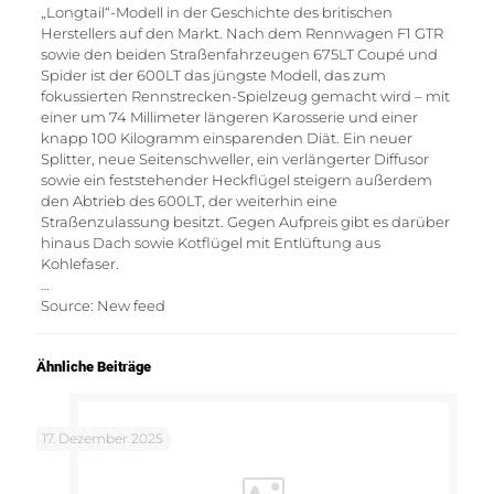
„Longtail“-Modell in der Geschichte des britischen
Herstellers auf den Markt. Nach dem Rennwagen F1 GTR
sowie den beiden Straßenfahrzeugen 675LT Coupé und
Spider ist der 600LT das jüngste Modell, das zum
fokussierten Rennstrecken-Spielzeug gemacht wird – mit
einer um 74 Millimeter längeren Karosserie und einer
knapp 100 Kilogramm einsparenden Diät. Ein neuer
Splitter, neue Seitenschweller, ein verlängerter Diffusor
sowie ein feststehender Heckflügel steigern außerdem
den Abtrieb des 600LT, der weiterhin eine
Straßenzulassung besitzt. Gegen Aufpreis gibt es darüber
hinaus Dach sowie Kotflügel mit Entlüftung aus
Kohlefaser.
…
Source: New feed
Ähnliche Beiträge
17. Dezember 2025