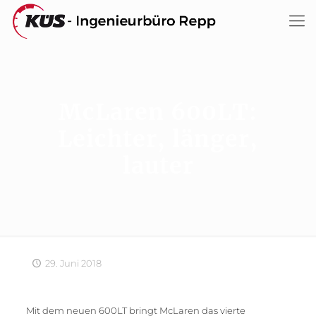
McLaren 600LT:
Leichter, länger,
lauter
29. Juni 2018
Mit dem neuen 600LT bringt McLaren das vierte