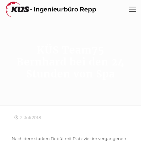
KÜS Team75
Bernhard bei den 24
Stunden von Spa
2. Juli 2018
Nach dem starken Debüt mit Platz vier im vergangenen