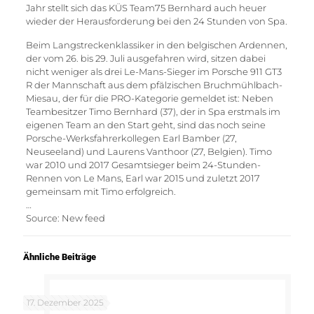
Jahr stellt sich das KÜS Team75 Bernhard auch heuer
wieder der Herausforderung bei den 24 Stunden von Spa.
Beim Langstreckenklassiker in den belgischen Ardennen,
der vom 26. bis 29. Juli ausgefahren wird, sitzen dabei
nicht weniger als drei Le-Mans-Sieger im Porsche 911 GT3
R der Mannschaft aus dem pfälzischen Bruchmühlbach-
Miesau, der für die PRO-Kategorie gemeldet ist: Neben
Teambesitzer Timo Bernhard (37), der in Spa erstmals im
eigenen Team an den Start geht, sind das noch seine
Porsche-Werksfahrerkollegen Earl Bamber (27,
Neuseeland) und Laurens Vanthoor (27, Belgien). Timo
war 2010 und 2017 Gesamtsieger beim 24-Stunden-
Rennen von Le Mans, Earl war 2015 und zuletzt 2017
gemeinsam mit Timo erfolgreich.
…
Source: New feed
Ähnliche Beiträge
17. Dezember 2025