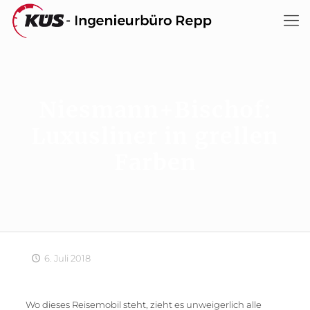
Niesmann+Bischof:
Luxusliner in grellen
Farben
6. Juli 2018
Wo dieses Reisemobil steht, zieht es unweigerlich alle