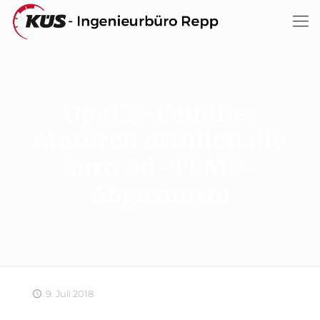
Opel X-Familie:
Motoren erfüllen die
Euro 6d-TEMP-
Abgasnorm
9. Juli 2018